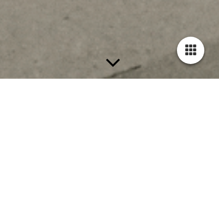
Transforma tu hogar con
nuestras reformas integrales y
parciales en la Comunidad de
Madrid.
¡Contáctanos ahora!